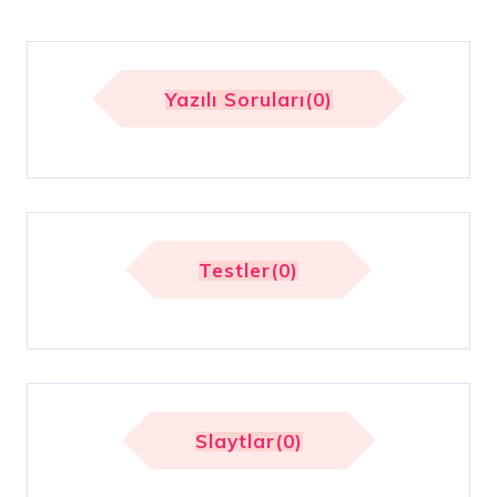
Yazılı Soruları(0)
Testler(0)
Slaytlar(0)