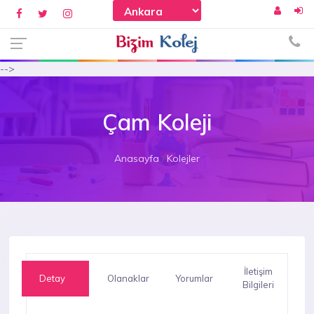
-->
Çam Koleji
Anasayfa
Kolejler
İletişim
Detay
Olanaklar
Yorumlar
Bilgileri