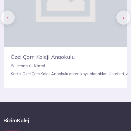
‹
›
Özel Çam Koleji Anaokulu
İstanbul - Kartal
gileri öğrenebilirsiniz.
 yorumları, bursluluk, eğitim sistemleri, fiziksel olanakları hakkında detaylı b
Kartal Özel Çam Koleji Anaokulu erken kayıt olanakları, ücretleri, veli 
BizimKolej