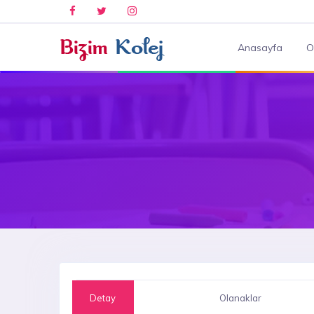
Anasayfa
O
-->
Detay
Olanaklar