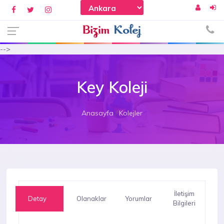
-->
Key Koleji
Anasayfa
Kolejler
İletişim
Detay
Olanaklar
Yorumlar
Bilgileri