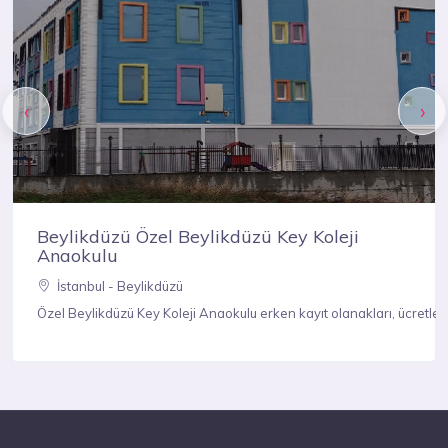
‹
›
 Koleji
Beylikdüzü Özel Beylikdüzü Key
Ortaokulu
İstanbul - Beylikdüzü
lkokulu'na ait tüm kampüslere buradan ulaşabilirsiniz.
olanakları hakkında detaylı bilgileri öğrenebilirsiniz. Özel Kadıköy Key Kolej
t olanakları, ücretleri, veli yorumları, bursluluk, eğitim sistemleri, fiziks
Özel Beylikdüzü Key Koleji Ortaokulu erken kay