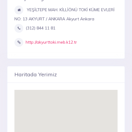
YEŞİLTEPE MAH. KİLLİÖNÜ TOKİ KÜME EVLERİ
NO: 13 AKYURT / ANKARA Akyurt Ankara
(312) 844 11 81
http://akyurttoki.meb.k12.tr
Haritada Yerimiz