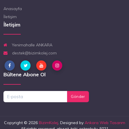
Anasayfa
İletişim
İletişim
Yenimahalle ANKARA
destek@bizimkolej.com
Bültene Abone Ol
Gönder
Copyright © 2026
BizimKolej
. Designed by
Ankara Web Tasarım
All rights reserved. akyurt-toki-ortaokulu-5021