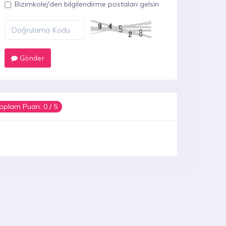
Bizimkolej'den bilgilendirme postaları gelsin
Gönder
oplam Puan:
0
/ 5