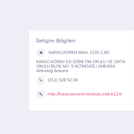
İletişim Bilgileri
KARACAÖREN MAH. 2101 CAD.
KARACAÖREN İLK ÖĞRETİM OKULU VE ORTA
OKULU BLOK NO: 9 ALTINDAĞ / ANKARA
Altındağ Ankara
(312) 528 52 00
http://karacaorenortaokulu.meb.k12.tr