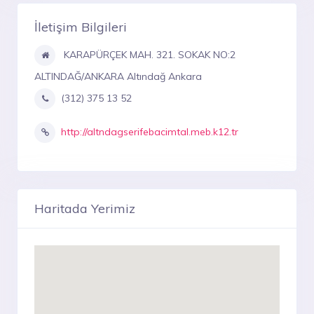
İletişim Bilgileri
KARAPÜRÇEK MAH. 321. SOKAK NO:2
ALTINDAĞ/ANKARA Altındağ Ankara
(312) 375 13 52
http://altndagserifebacimtal.meb.k12.tr
Haritada Yerimiz