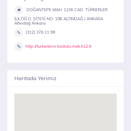
DOĞANTEPE MAH. 1236 CAD. TÜRKERLER
İLK.ÖĞ.O. SİTESİ NO: 10B ALTINDAĞ / ANKARA
Altındağ Ankara
(312) 376 11 99
http://turkerlerortaokulu.meb.k12.tr
Haritada Yerimiz