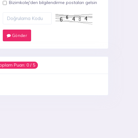
Bizimkolej'den bilgilendirme postaları gelsin
Gönder
oplam Puan:
0
/ 5