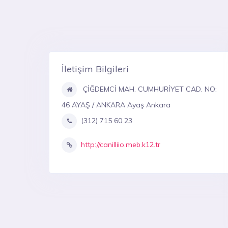
İletişim Bilgileri
ÇİĞDEMCİ MAH. CUMHURİYET CAD. NO:
46 AYAŞ / ANKARA Ayaş Ankara
(312) 715 60 23
http://canilliio.meb.k12.tr