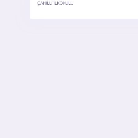
ÇANILLI İLKOKULU