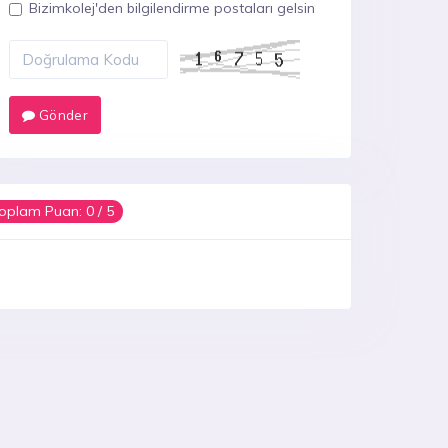
Bizimkolej'den bilgilendirme postaları gelsin
Gönder
oplam Puan:
0
/ 5