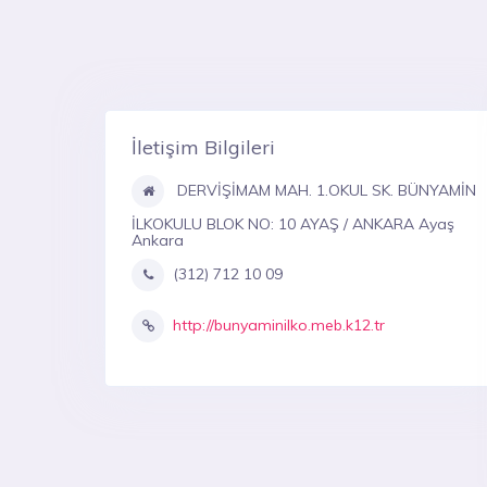
İletişim Bilgileri
DERVİŞİMAM MAH. 1.OKUL SK. BÜNYAMİN
İLKOKULU BLOK NO: 10 AYAŞ / ANKARA Ayaş
Ankara
(312) 712 10 09
http://bunyaminilko.meb.k12.tr