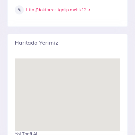
http://doktorresitgalip.meb.k12.tr
Haritada Yerimiz
Yol Tarifi Al