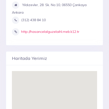
Yıldızevler, 28. Sk. No:10, 06550 Çankaya
Ankara
(312) 438 84 10
http://hasancelalguzelaihl.meb.k12.tr
Haritada Yerimiz