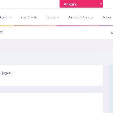
kullar
Yaz Okulu
İlanlar
Bursluluk Sınavı
Doküm
Sİ
A
İSESİ