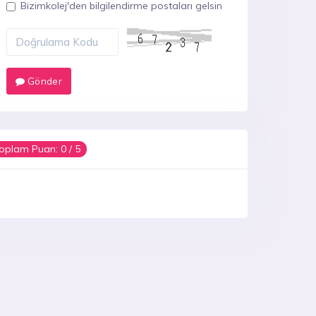
Bizimkolej'den bilgilendirme postaları gelsin
Gönder
oplam Puan:
0
/ 5