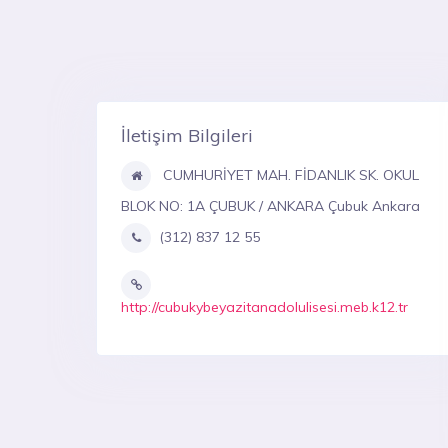
İletişim Bilgileri
CUMHURİYET MAH. FİDANLIK SK. OKUL
BLOK NO: 1A ÇUBUK / ANKARA Çubuk Ankara
(312) 837 12 55
http://cubukybeyazitanadolulisesi.meb.k12.tr