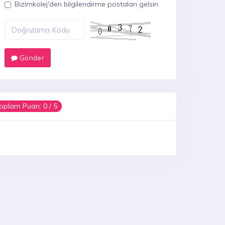
Bizimkolej'den bilgilendirme postaları gelsin
Gönder
oplam Puan:
0
/ 5