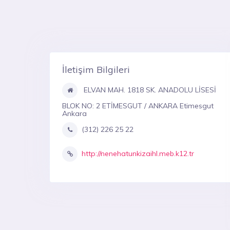
İletişim Bilgileri
ELVAN MAH. 1818 SK. ANADOLU LİSESİ
BLOK NO: 2 ETİMESGUT / ANKARA Etimesgut
Ankara
(312) 226 25 22
http://nenehatunkizaihl.meb.k12.tr