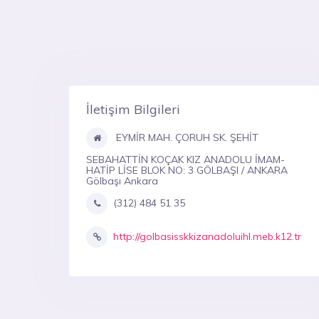
İletişim Bilgileri
EYMİR MAH. ÇORUH SK. ŞEHİT
SEBAHATTİN KOÇAK KIZ ANADOLU İMAM-
HATİP LİSE BLOK NO: 3 GÖLBAŞI / ANKARA
Gölbaşı Ankara
(312) 484 51 35
http://golbasisskkizanadoluihl.meb.k12.tr