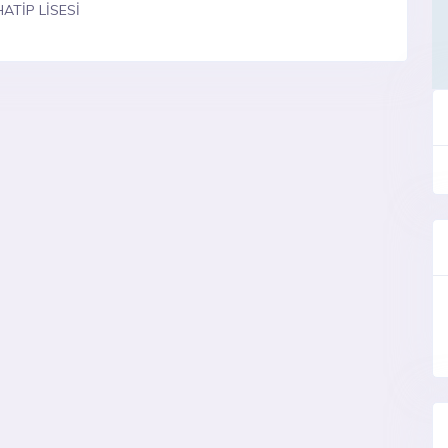
ATİP LİSESİ