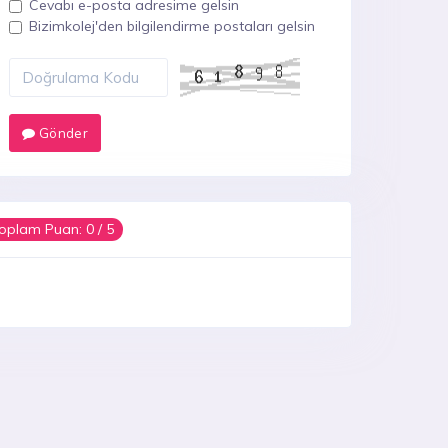
Cevabı e-posta adresime gelsin
Bizimkolej'den bilgilendirme postaları gelsin
Gönder
oplam Puan:
0
/ 5