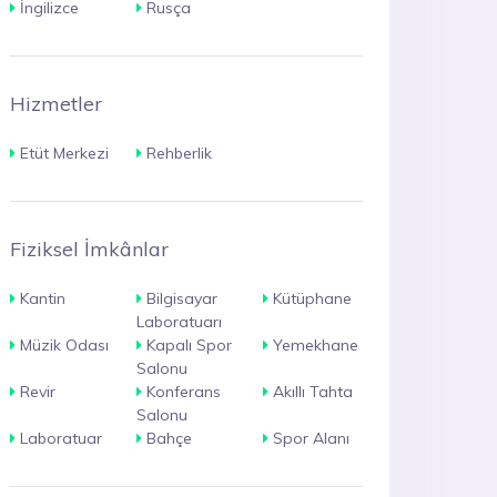
İngilizce
Rusça
Hizmetler
Etüt Merkezi
Rehberlik
Fiziksel İmkânlar
Kantin
Bilgisayar
Kütüphane
Laboratuarı
Müzik Odası
Kapalı Spor
Yemekhane
Salonu
Revir
Konferans
Akıllı Tahta
Salonu
Laboratuar
Bahçe
Spor Alanı