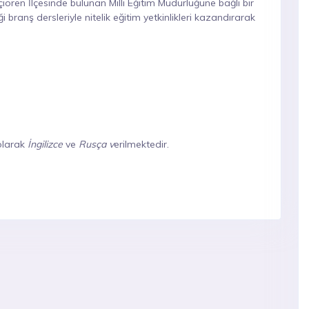
eçiören İlçesinde bulunan Milli Eğitim Müdürlüğüne bağlı bir
branş dersleriyle nitelik eğitim yetkinlikleri kazandırarak
olarak
İngilizce
ve
Rusça v
erilmektedir.