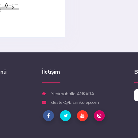
enü
İletişim
B
Yenimahalle ANKARA
destek@bizimkolej.com