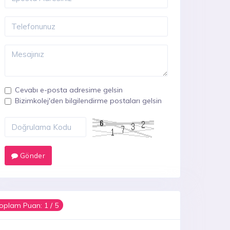
Cevabı e-posta adresime gelsin
Bizimkolej'den bilgilendirme postaları gelsin
Gönder
oplam Puan:
1
/ 5