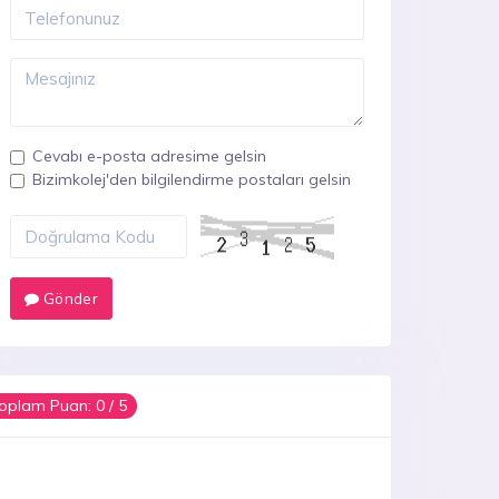
Cevabı e-posta adresime gelsin
Bizimkolej'den bilgilendirme postaları gelsin
Gönder
oplam Puan:
0
/ 5