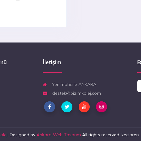
enü
İletişim
B
Yenimahalle ANKARA
destek@bizimkolej.com
olej
. Designed by
Ankara Web Tasarım
All rights reserved. keciore