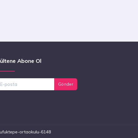
ültene Abone Ol
Gönder
n-ufuktepe-ortaokulu-6148