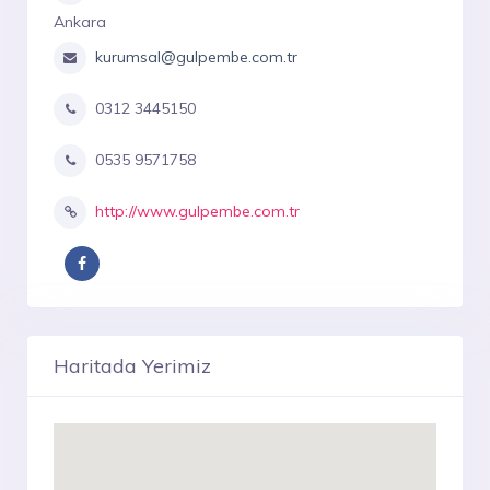
Ankara
kurumsal@gulpembe.com.tr
0312 3445150
0535 9571758
http://www.gulpembe.com.tr
Haritada Yerimiz