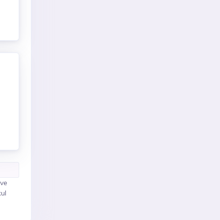
 ve
ul