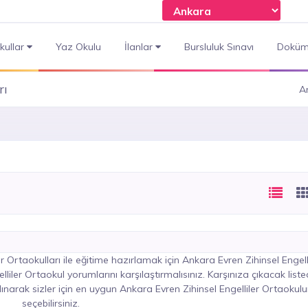
kullar
Yaz Okulu
İlanlar
Bursluluk Sınavı
Doküm
rı
A
 Ortaokulları ile eğitime hazırlamak için Ankara Evren Zihinsel Engell
liler Ortaokul yorumlarını karşılaştırmalısınız. Karşınıza çıkacak list
narak sizler için en uygun Ankara Evren Zihinsel Engelliler Ortaokul
seçebilirsiniz.