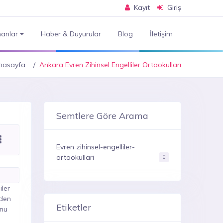
Kayıt
Giriş
anlar
Haber & Duyurular
Blog
İletişim
nasayfa
Ankara Evren Zihinsel Engelliler Ortaokulları
Semtlere Göre Arama
Evren zihinsel-engelliler-
ortaokullari
0
iler
eden
Etiketler
unu