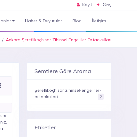
Kayıt
Giriş
anlar
Haber & Duyurular
Blog
İletişim
Ankara Şereflikoçhisar Zihinsel Engelliler Ortaokulları
Semtlere Göre Arama
Şereflikoçhisar zihinsel-engelliler-
ortaokullari
0
isar
nız.
Etiketler
ra