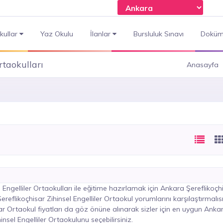
kullar
Yaz Okulu
İlanlar
Bursluluk Sınavı
Doküm
rtaokulları
Anasayfa
Engelliler Ortaokulları ile eğitime hazırlamak için Ankara Şereflikoçh
ereflikoçhisar Zihinsel Engelliler Ortaokul yorumlarını karşılaştırmalısı
ar Ortaokul fiyatları da göz önüne alınarak sizler için en uygun Anka
insel Engelliler Ortaokulunu seçebilirsiniz.