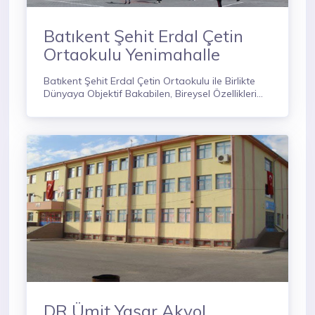
Batıkent Şehit Erdal Çetin
Ortaokulu Yenimahalle
Batıkent Şehit Erdal Çetin Ortaokulu ile Birlikte
Dünyaya Objektif Bakabilen, Bireysel Özellikleri
Yüksek, Ekip Çalışmasına Yatkın, Yaratıcı ve
Toplumun Beklentilerine Uygun Bireyler
Yetiştirmek İçin Varız.
DR.Ümit Yaşar Akyol