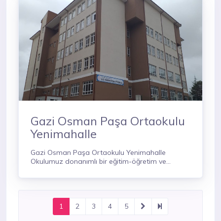
Gazi Osman Paşa Ortaokulu
Yenimahalle
Gazi Osman Paşa Ortaokulu Yenimahalle
Okulumuz donanımlı bir eğitim-öğretim ve
yaşama ortamı gerçekleştirmek için uğras
vermektedir.
1
2
3
4
5