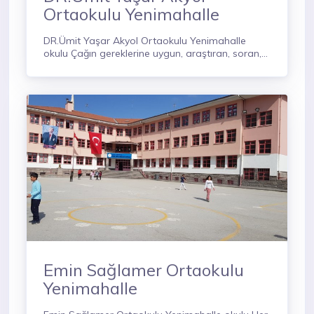
Ortaokulu Yenimahalle
DR.Ümit Yaşar Akyol Ortaokulu Yenimahalle
okulu Çağın gereklerine uygun, araştıran, soran,
sorgulayan, çevresi ve kendisiyle barışık, Atatürk
ilke ve inkılaplarını benimsemiş, her fırsatta
ülkesinin çıkarlarını düşünen öğrenciler yetiştiren
bir kurumdur
Emin Sağlamer Ortaokulu
Yenimahalle