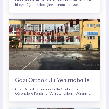
Emin Sağlamer Ortaokulu Yenimahalle okulu Her
bireyin öğrenebileceğine inanan, bireysel
farklılıklara saygı duyan, teknolojiyi doğru ve akıllı
kullanan, Atatürk ilke ve inkılaplarının ışığında
geçmişine sahip çıkıp geleceği hedefleyen bir
kurumdur
Gazi Ortaokulu Yenimahalle
Gazi Ortaokulu Yenimahalle Okulu Tüm
Öğrencilere Kendi iİgi Ve Yeteneklerini Öğrenme
Ortamı Tanıyan Bir Kurumdur