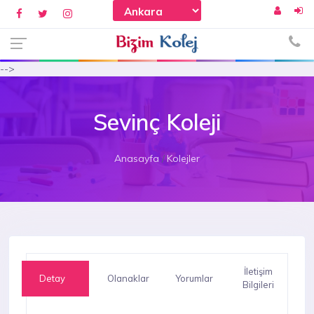
-->
Sevinç Koleji
Anasayfa
Kolejler
İletişim
Detay
Olanaklar
Yorumlar
Bilgileri