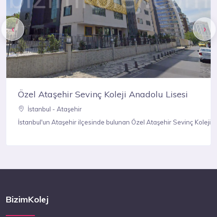
‹
›
si
Özel Ataşehir Sevinç Koleji Anaokulu
İstanbul - Ataşehir
 bilgilerinin cevabını Bizim Kolej’de bulabilirsiniz.
 nasıl gidilir, erken kayıt indirimleri, adresi, telefonu, eğitim hakkındaki b
ç Koleji Anadolu Lisesi hakkındaki bilgi, okulun imkan ve olanakları nelerdir,
İstanbul'un Ataşehir ilçesinde bulunan Özel Ataşehir Sevin
BizimKolej